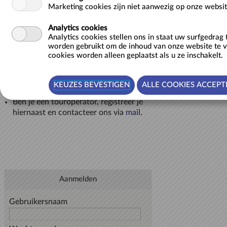
Wil je betalen na ontvangst van
Marketing cookies zijn niet aanwezig op onze websit
een
factuur
?
Dat kan enkel voor
bedrijven, scholen of verenigingen met
Analytics cookies
Analytics cookies stellen ons in staat uw surfgedrag
een ondernemingsnummer. Meld je dan
worden gebruikt om de inhoud van onze website te 
op deze pagina aan.
cookies worden alleen geplaatst als u ze inschakelt.
Feitelijke verenigingen
zonder
ondernemingsnummer kunnen enkel
online betalen en niet na ontvangst van
een factuur.
Ben je een
touroperator
, registreer je
hiernaast en
contacteer ons via
mail
.
Aanmelden
Gebruikersnaam